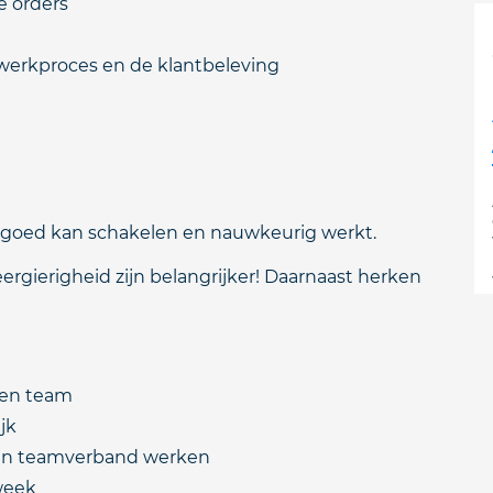
e orders
werkproces en de klantbeleving
, goed kan schakelen en nauwkeurig werkt.
eergierigheid zijn belangrijker! Daarnaast herken
een team
jk
 in teamverband werken
week