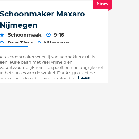
Nieuw
Schoonmaker Maxaro
Nijmegen
Schoonmaak
9-16
Part Time
Nijmegen
15,52 -
15,52
€
€
Als schoonmaker weet jij van aanpakken! Dit is
een leuke baan met veel vrijheid en
verantwoordelijkheid. Je speelt een belangrijke rol
in het succes van de winkel. Dankzij jou ziet de
Lees
winkel er iedere dag weer stralend u...
verder