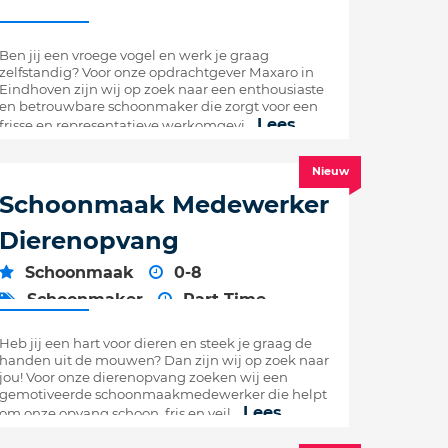
Ben jij een vroege vogel en werk je graag
zelfstandig? Voor onze opdrachtgever Maxaro in
Eindhoven zijn wij op zoek naar een enthousiaste
en betrouwbare schoonmaker die zorgt voor een
Lees
frisse en representatieve werkomgevi...
verder
Nieuw
Schoonmaak Medewerker
Dierenopvang
Schoonmaak
0-8
Schoonmaker
Part Time
Vlaardingen
Heb jij een hart voor dieren en steek je graag de
handen uit de mouwen? Dan zijn wij op zoek naar
jou! Voor onze dierenopvang zoeken wij een
gemotiveerde schoonmaakmedewerker die helpt
Lees
om onze opvang schoon, fris en veil...
verder