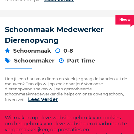
Nieuw
Schoonmaak Medewerker
Dierenopvang
Schoonmaak
0-8
Schoonmaker
Part Time
Heb jij een hart voor dieren en steek je graag de handen uit de
mouwen? Dan zijn wij op zoek naar jou! Voor onze
dierenopvang zoeken wij een gemotiveerde
schoonmaakmedewerker die helpt om onze opvang schoon,
Lees verder
fris en veil...
Wij maken op deze website gebruik van cookies
Nieuw
om het gebruik van deze website en daarbuiten te
Schoonmaker Maxaro Nijmegen
vergemakkelijken, de prestaties en