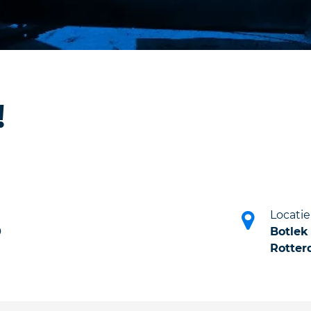
!
Locatie
0
Botlek
Rotte