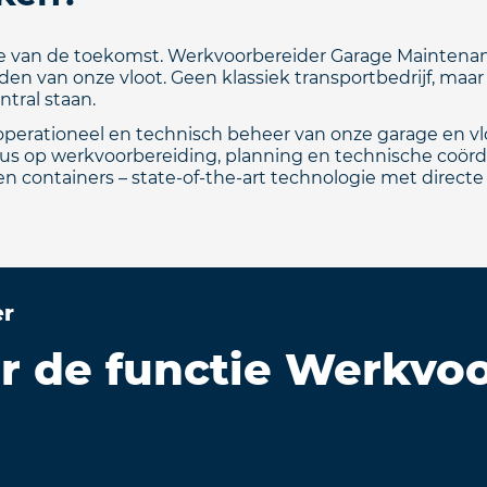
 van de toekomst. Werkvoorbereider Garage Maintenance s
n van onze vloot. Geen klassiek transportbedrijf, ma
tral staan.
perationeel en technisch beheer van onze garage en vloo
 focus op werkvoorbereiding, planning en technische coör
en containers – state‑of‑the‑art technologie met direct
er
ar de functie Werkvo