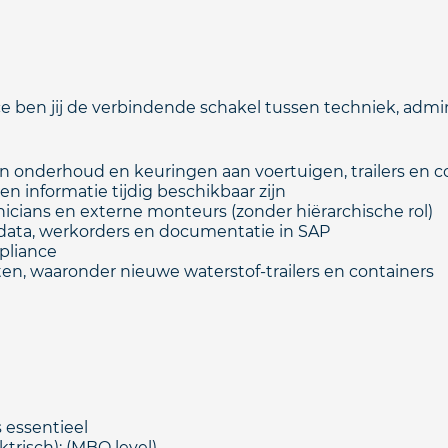
ben jij de verbindende schakel tussen techniek, admini
n onderhoud en keuringen aan voertuigen, trailers en c
en informatie tijdig beschikbaar zijn
icians en externe monteurs (zonder hiërarchische rol)
ata, werkorders en documentatie in SAP
pliance
n, waaronder nieuwe waterstof‑trailers en containers
s essentieel
risch); (MBO level)