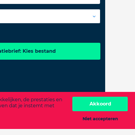
tiebrief: Kies bestand
elijken, de prestaties en
Akkoord
ven dat je instemt met
Niet accepteren