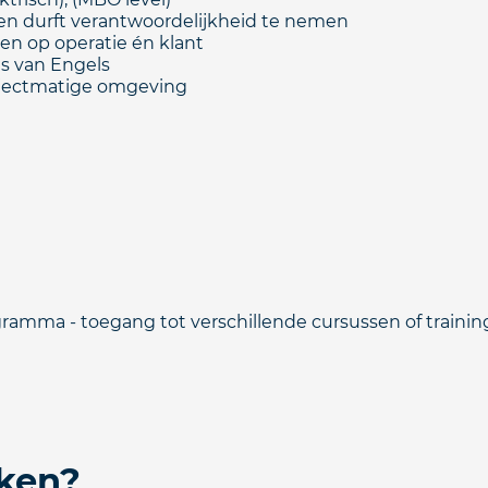
en durft verantwoordelijkheid te nemen
en op operatie én klant
s van Engels
projectmatige omgeving
amma - toegang tot verschillende cursussen of traini
ken?