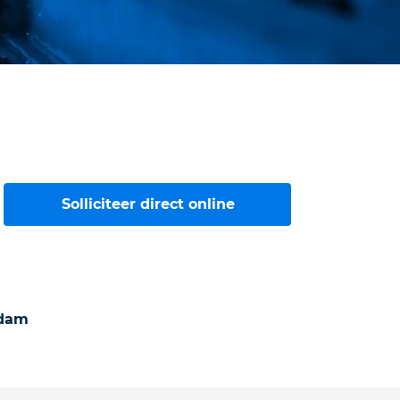
Solliciteer direct online
rdam