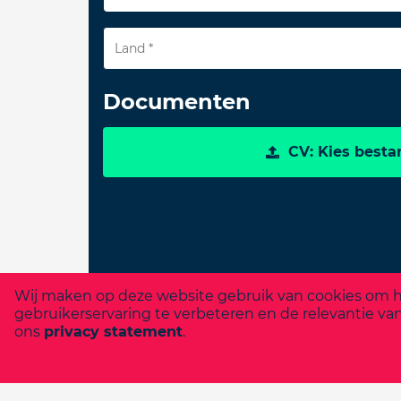
Land *
Documenten
CV: Kies besta
Wij maken op deze website gebruik van cookies om he
gebruikerservaring te verbeteren en de relevantie va
ons
privacy statement
.