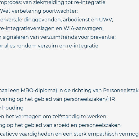
mproces: van ziekmelding tot re-integratie
 Wet verbetering poortwachter;
kers, leidinggevenden, arbodienst en UWV;
re-integratieverslagen en WIA-aanvragen;
 signaleren van verzuimtrends voor preventie;
 alles rondom verzuim en re-integratie.
maal een MBO-diploma) in de richting van Personeelsza
ervaring op het gebied van personeelszaken/HR
ve houding
en het vermogen om zelfstandig te werken;
ing op het gebied van arbeid en personeelszaken
catieve vaardigheden en een sterk empathisch vermog