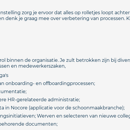
telling zorg je ervoor dat alles op rolletjes loopt achte
n denk je graag mee over verbetering van processen. Kl
ol binnen de organisatie. Je zult betrokken zijn bij div
essen en medewerkerszaken,
ga's
an onboarding- en offboardingprocessen;
cumentatie;
re HR-gerelateerde administratie;
a in Nocore (applicatie voor de schoonmaakbranche);
ngsinitiatieven; Werven en selecteren van nieuwe colleg
ijbehorende documenten;