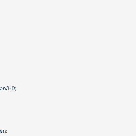
ken/HR;
en;