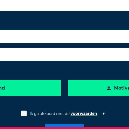
nd
Motiva
Ik ga akkoord met de
voorwaarden
.