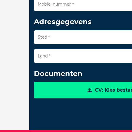
Adresgegevens
Land *
Documenten
CV: Kies besta