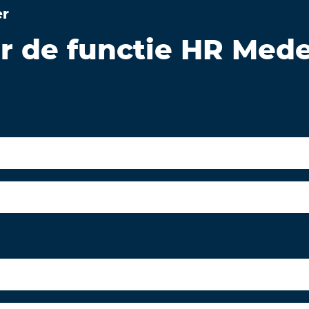
er
aar de functie HR Me