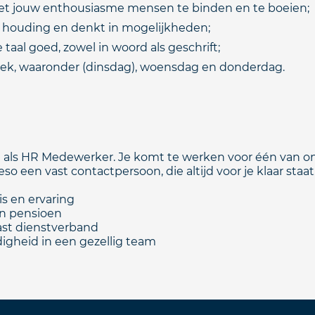
met jouw enthousiasme mensen te binden en te boeien;
e houding en denkt in mogelijkheden;
aal goed, zowel in woord als geschrift;
eek, waaronder (dinsdag), woensdag en donderdag.
slag als HR Medewerker. Je komt te werken voor één van 
 een vast contactpersoon, die altijd voor je klaar staat. V
is en ervaring
en pensioen
vast dienstverband
igheid in een gezellig team